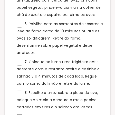
um tabuleiro com cerca de 18×25 cm com
papel vegetal, pincele-o com uma colher de
chá de azeite e espalhe por cima os ovos.
6
. Polvilhe com as sementes de sésamo e
leve ao forno cerca de 10 minutos ou até os
ovos solidificarem. Retire do forno,
desenforme sobre papel vegetal e deixe
arrefecer.
7
. Coloque ao lume uma frigideira anti-
aderente com o restante azeite e cozinhe o
salmão 3 a 4 minutos de cada lado. Regue
com o sumo do limão e retire do lume.
8
. Espalhe o arroz sobre a placa de ovo,
coloque no meio a cenoura e meio pepino
cortados em tiras e o salmão em lascas.