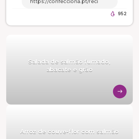
952
Salada de salmão fumado,
abacate e grão
Arroz de couve-flor com salmão