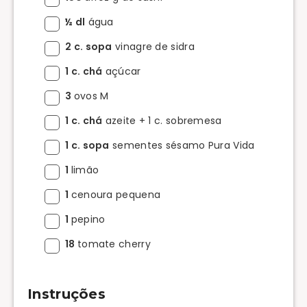
½ dl
água
2 c. sopa
vinagre de sidra
1 c. chá
açúcar
3
ovos M
1 c. chá
azeite + 1 c. sobremesa
1 c. sopa
sementes sésamo Pura Vida
1
limão
1
cenoura pequena
1
pepino
18
tomate cherry
Instruções