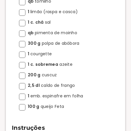
qb
tomilho
1
limão (raspa e casca)
1 c. chá
sal
qb
pimenta de moinho
300 g
polpa de abóbora
1
courgette
1 c. sobremea
azeite
200 g
cuscuz
2,5 dl
caldo de frango
1
emb. espinafre em folha
100 g
queijo Feta
Instruções