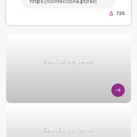
735
Soufflé de peixe
Salmão no forno