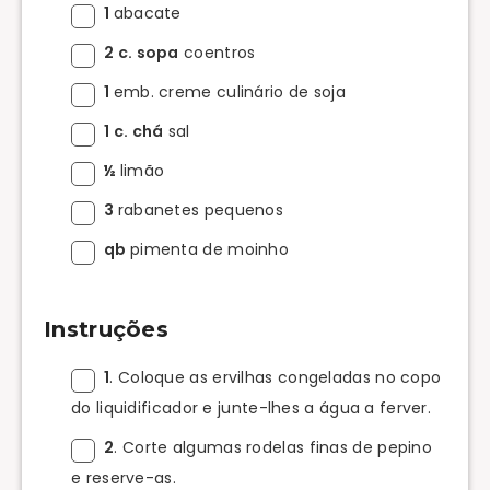
1
abacate
2 c. sopa
coentros
1
emb. creme culinário de soja
1 c. chá
sal
½
limão
3
rabanetes pequenos
qb
pimenta de moinho
Instruções
1
. Coloque as ervilhas congeladas no copo
do liquidificador e junte-lhes a água a ferver.
2
. Corte algumas rodelas finas de pepino
e reserve-as.