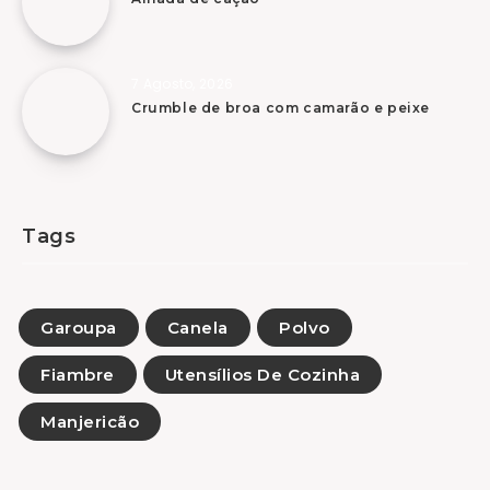
7 Agosto, 2026
Crumble de broa com camarão e peixe
Tags
Garoupa
Canela
Polvo
Fiambre
Utensílios De Cozinha
Manjericão