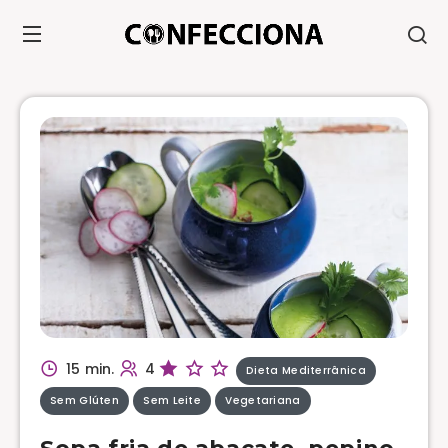
15 min.
4
Dieta Mediterrânica
Sem Glúten
Sem Leite
Vegetariana