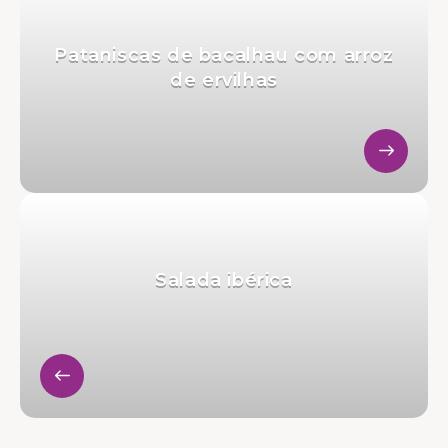
Pataniscas de bacalhau com arroz
de ervilhas
Salada ibérica