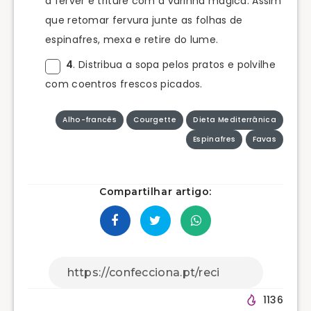
a ferver e triture com a varinha mágica. Assim
que retomar fervura junte as folhas de
espinafres, mexa e retire do lume.
4
. Distribua a sopa pelos pratos e polvilhe
com coentros frescos picados.
Alho-francês
Courgette
Dieta Mediterrânica
Espinafres
Favas
Compartilhar artigo:
1136