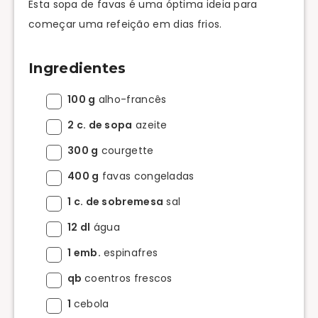
Esta sopa de favas é uma óptima ideia para
começar uma refeição em dias frios.
Ingredientes
100 g
alho-francês
2 c. de sopa
azeite
300 g
courgette
400 g
favas congeladas
1 c. de sobremesa
sal
12 dl
água
1 emb.
espinafres
qb
coentros frescos
1
cebola