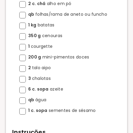
2 c. chá
alho em pó
qb
folhas/rama de aneto ou funcho
1 kg
batatas
350 g
cenouras
1
courgette
200 g
mini-pimentos doces
2
talo aipo
3
chalotas
6 c. sopa
azeite
qb
água
1 c. sopa
sementes de sésamo
Instruções