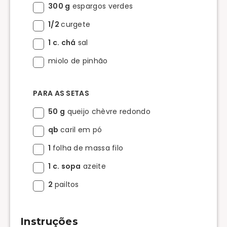
300 g
espargos verdes
1/2
curgete
1 c. chá
sal
miolo de pinhão
PARA AS SETAS
50 g
queijo chèvre redondo
qb
caril em pó
1
folha de massa filo
1 c. sopa
azeite
2
pailtos
Instruções