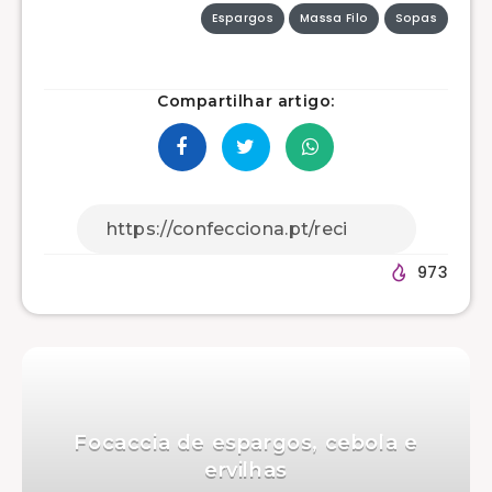
Espargos
Massa Filo
Sopas
Compartilhar artigo:
973
Focaccia de espargos, cebola e
ervilhas