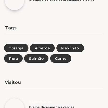
Tags
Toranja
Alperce
Mexilhão
Pera
Salmão
Carne
Visitou
6 Agosto, 2026
Creme de espargos verdes