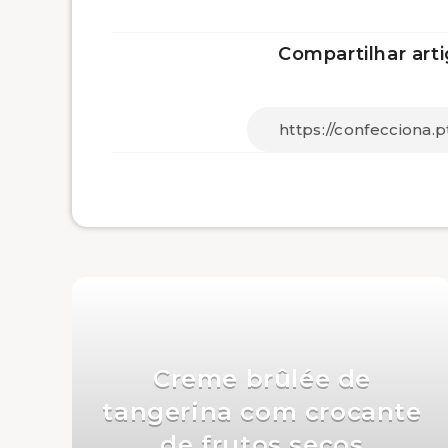
Compartilhar arti
Creme brûlée de
tangerina com crocante
de frutos secos