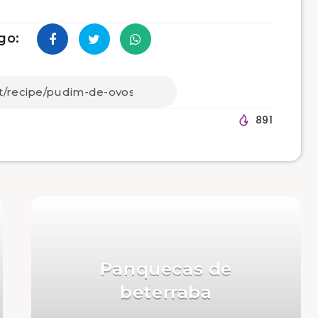
go:
891
Panquecas de
beterraba