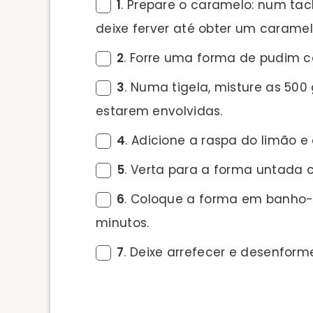
1
. Prepare o caramelo: num tac
deixe ferver até obter um carame
2
. Forre uma forma de pudim c
3
. Numa tigela, misture as 500
estarem envolvidas.
4
. Adicione a raspa do limão e
5
. Verta para a forma untada 
6
. Coloque a forma em banho-m
minutos.
7
. Deixe arrefecer e desenform