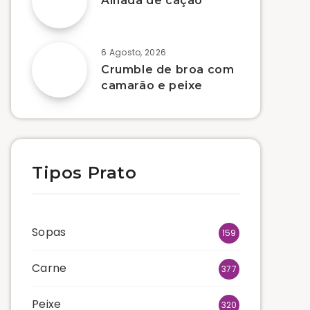
Alhada de cação
6 Agosto, 2026
Crumble de broa com
camarão e peixe
Tipos Prato
Sopas
159
Carne
377
Peixe
320