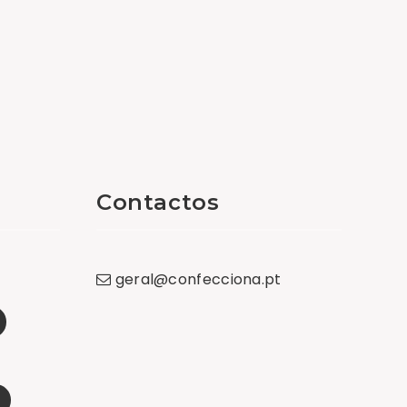
Contactos
geral
@
confecciona
.
pt