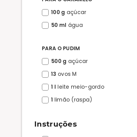
100 g
açúcar
50 ml
água
PARA O PUDIM
500 g
açúcar
13
ovos M
1 l
leite meio-gordo
1
limão (raspa)
Instruções