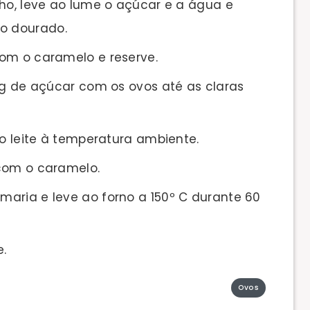
ho, leve ao lume o açúcar e a água e
lo dourado.
om o caramelo e reserve.
 g de açúcar com os ovos até as claras
 o leite à temperatura ambiente.
com o caramelo.
aria e leve ao forno a 150º C durante 60
e.
Ovos