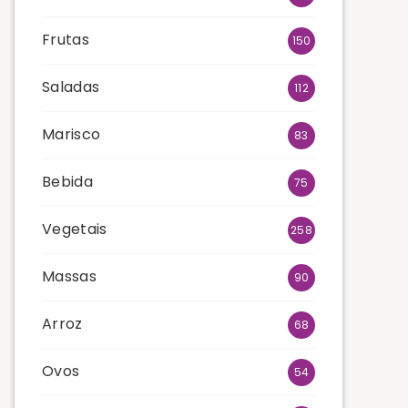
Frutas
150
Saladas
112
Marisco
83
Bebida
75
Vegetais
258
Massas
90
Arroz
68
Ovos
54