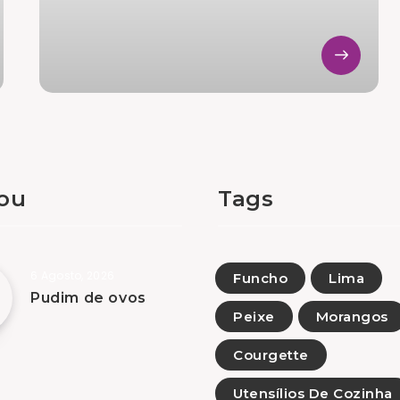
tou
Tags
6 Agosto, 2026
Funcho
Lima
Pudim de ovos
Peixe
Morangos
Courgette
Utensílios De Cozinha