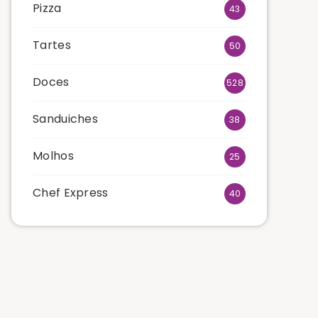
Pizza
43
Tartes
50
Doces
528
Sanduiches
38
Molhos
25
Chef Express
40