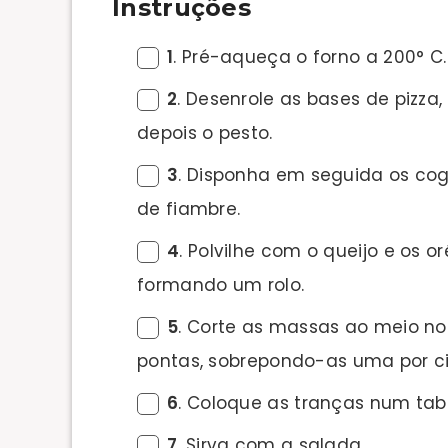
Instruções
1
. Pré-aqueça o forno a 200° C.
2
. Desenrole as bases de pizza
depois o pesto.
3
. Disponha em seguida os cogu
de fiambre.
4
. Polvilhe com o queijo e os 
formando um rolo.
5
. Corte as massas ao meio no
pontas, sobrepondo-as uma por c
6
. Coloque as tranças num tabu
7
. Sirva com a salada.