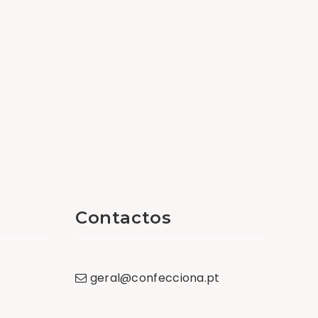
Contactos
geral
@
confecciona
.
pt