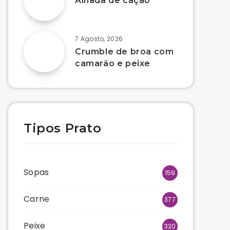
Alhada de cação
7 Agosto, 2026
Crumble de broa com
camarão e peixe
Tipos Prato
Sopas
159
Carne
377
Peixe
320