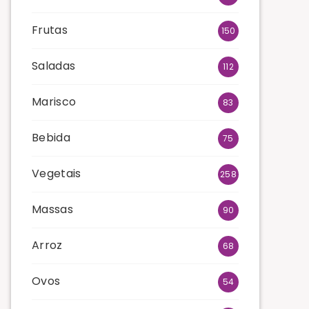
Frutas
150
Saladas
112
Marisco
83
Bebida
75
Vegetais
258
Massas
90
Arroz
68
Ovos
54