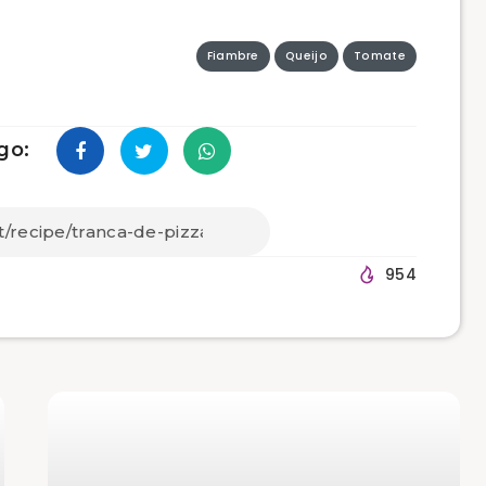
Fiambre
Queijo
Tomate
go:
954