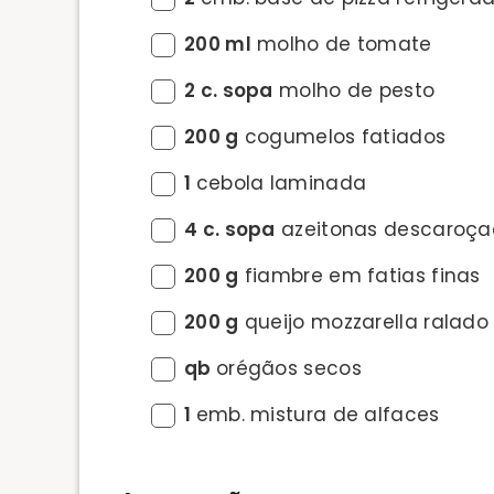
200 ml
molho de tomate
2 c. sopa
molho de pesto
200 g
cogumelos fatiados
1
cebola laminada
4 c. sopa
azeitonas descaroça
200 g
fiambre em fatias finas
200 g
queijo mozzarella ralado
qb
orégãos secos
1
emb. mistura de alfaces