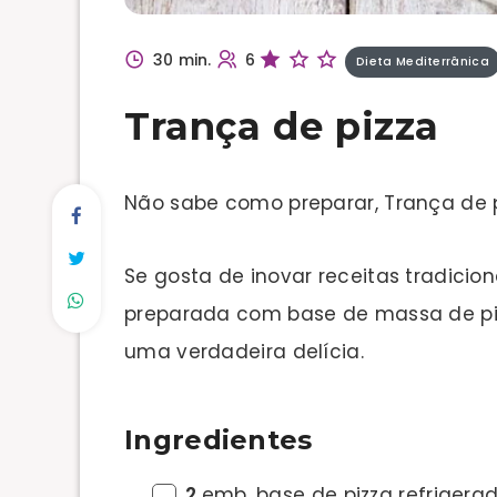
30 min.
6
Dieta Mediterrânica
Trança de pizza
Não sabe como preparar, Trança de 
Se gosta de inovar receitas tradiciona
preparada com base de massa de pizza
uma verdadeira delícia.
Ingredientes
2
emb. base de pizza refrigera