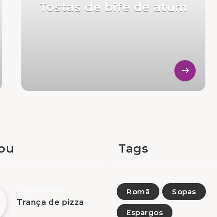
Tostas de bife de atum
tou
Tags
7 Agosto, 2026
Romã
Sopas
Trança de pizza
Espargos