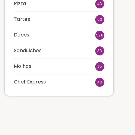
Pizza
43
Tartes
50
Doces
528
Sanduiches
38
Molhos
25
Chef Express
40