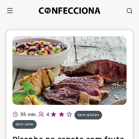
55 min.
4
Sem Glúten
Sem Leite