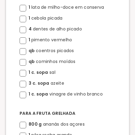
1
lata de milho-doce em conserva
1
cebola picada
4
dentes de alho picado
1
pimento vermelho
qb
coentros picados
qb
cominhos moídos
1 c. sopa
sal
3 c. sopa
azeite
1 c. sopa
vinagre de vinho branco
PARA A FRUTA GRELHADA
800 g
ananás dos açores
1
pêra rocha grande