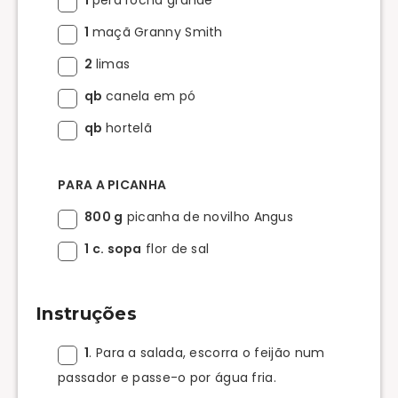
1
maçã Granny Smith
2
limas
qb
canela em pó
qb
hortelã
PARA A PICANHA
800 g
picanha de novilho Angus
1 c. sopa
flor de sal
Instruções
1
. Para a salada, escorra o feijão num
passador e passe-o por água fria.