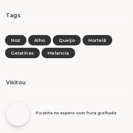
Tags
Noz
Alho
Queijo
Hortelã
Gelatinas
Melancia
Visitou
5 Agosto, 2026
Picanha no espeto com fruta grelhada