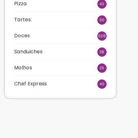
Pizza
43
Tartes
50
Doces
528
Sanduiches
38
Molhos
25
Chef Express
40