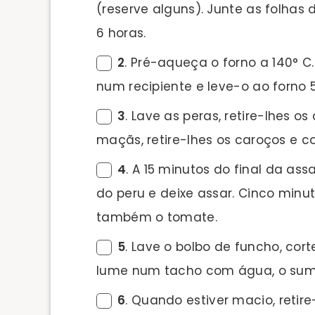
(reserve alguns). Junte as folhas 
6 horas.
2
. Pré-aqueça o forno a 140° C
num recipiente e leve-o ao forno 
3
. Lave as peras, retire-lhes o
maçãs, retire-lhes os caroços e c
4
. A 15 minutos do final da as
do peru e deixe assar. Cinco minu
também o tomate.
5
. Lave o bolbo de funcho, cor
lume num tacho com água, o sumo 
6
. Quando estiver macio, reti