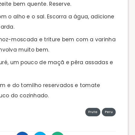
zeite bem quente. Reserve.
 o alho e o sal. Escorra a água, adicione
tarda.
noz-moscada e triture bem com a varinha
nvolva muito bem.
puré, um pouco de maçã e pêra assadas e
rim e do tomilho reservados e tomate
suco do cozinhado.
Fruta
Peru