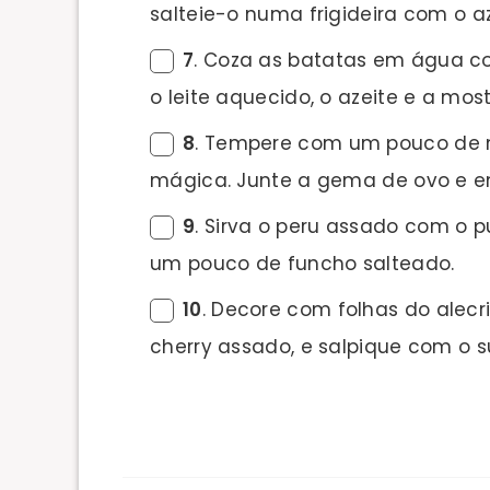
salteie-o numa frigideira com o a
7
. Coza as batatas em água com
o leite aquecido, o azeite e a mos
8
. Tempere com um pouco de 
mágica. Junte a gema de ovo e e
9
. Sirva o peru assado com o 
um pouco de funcho salteado.
10
. Decore com folhas do alec
cherry assado, e salpique com o 