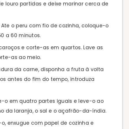
de louro partidas e deixe marinar cerca de
. Ate o peru com fio de cozinha, coloque-o
50 a 60 minutos.
s caroços e corte-as em quartos. Lave as
orte-as ao meio.
sadura da carne, disponha a fruta à volta
tos antes do fim do tempo, introduza
te-o em quatro partes iguais e leve-o ao
da laranja, o sal e o açafrão-da-índia.
re-o, enxugue com papel de cozinha e