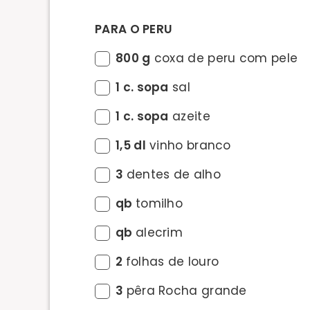
PARA O PERU
800 g
coxa de peru com pele
1 c. sopa
sal
1 c. sopa
azeite
1,5 dl
vinho branco
3
dentes de alho
qb
tomilho
qb
alecrim
2
folhas de louro
3
pêra Rocha grande