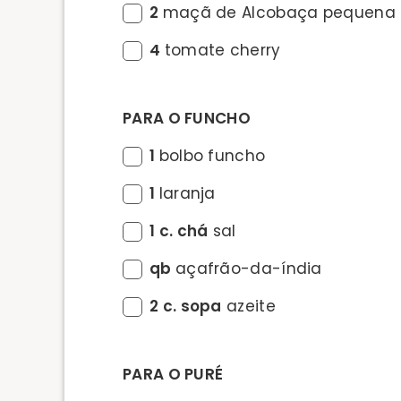
2
maçã de Alcobaça pequena
4
tomate cherry
PARA O FUNCHO
1
bolbo funcho
1
laranja
1 c. chá
sal
qb
açafrão-da-índia
2 c. sopa
azeite
PARA O PURÉ