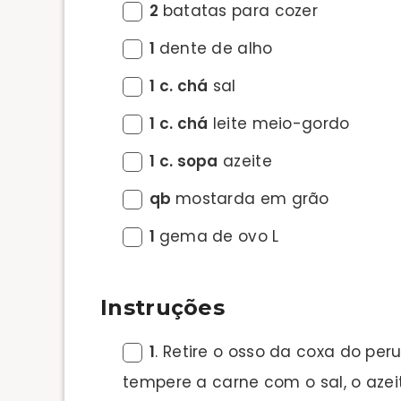
2
batatas para cozer
1
dente de alho
1 c. chá
sal
1 c. chá
leite meio-gordo
1 c. sopa
azeite
qb
mostarda em grão
1
gema de ovo L
Instruções
1
. Retire o osso da coxa do peru
tempere a carne com o sal, o azeite