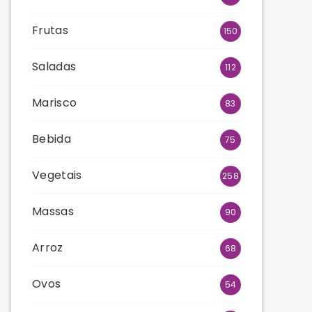
Frutas
150
Saladas
112
Marisco
83
Bebida
75
Vegetais
258
Massas
90
Arroz
68
Ovos
54