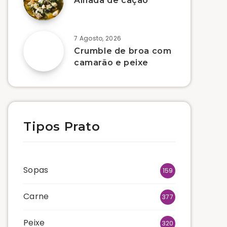
Alhada de cação
7 Agosto, 2026
Crumble de broa com
camarão e peixe
Tipos Prato
Sopas
159
Carne
377
Peixe
320