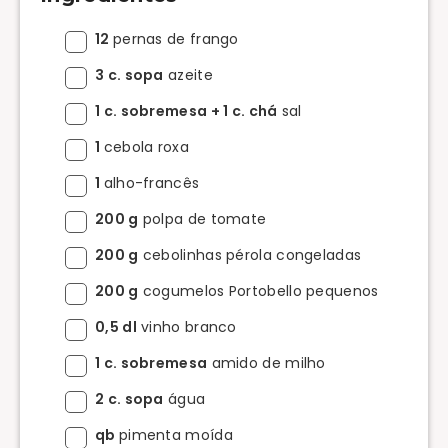
12
pernas de frango
3 c. sopa
azeite
1 c. sobremesa + 1 c. chá
sal
1
cebola roxa
1
alho-francês
200 g
polpa de tomate
200 g
cebolinhas pérola congeladas
200 g
cogumelos Portobello pequenos
0,5 dl
vinho branco
1 c. sobremesa
amido de milho
2 c. sopa
água
qb
pimenta moída