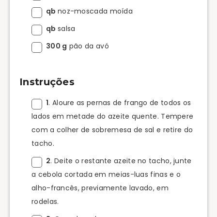
qb
noz-moscada moída
qb
salsa
300 g
pão da avó
Instruções
1
. Aloure as pernas de frango de todos os
lados em metade do azeite quente. Tempere
com a colher de sobremesa de sal e retire do
tacho.
2
. Deite o restante azeite no tacho, junte
a cebola cortada em meias-luas finas e o
alho-francês, previamente lavado, em
rodelas.