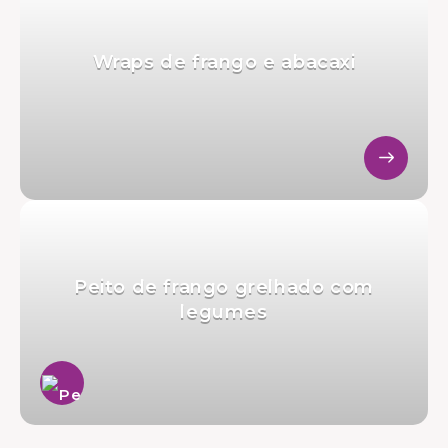
Wraps de frango e abacaxi
Peito de frango grelhado com
legumes