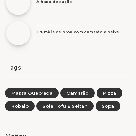
Alhada de cação
8 Agosto, 2026
Crumble de broa com camarão e peixe
Tags
Massa Quebrada
Camarão
Pizza
Robalo
Soja Tofu E Seitan
Sopa