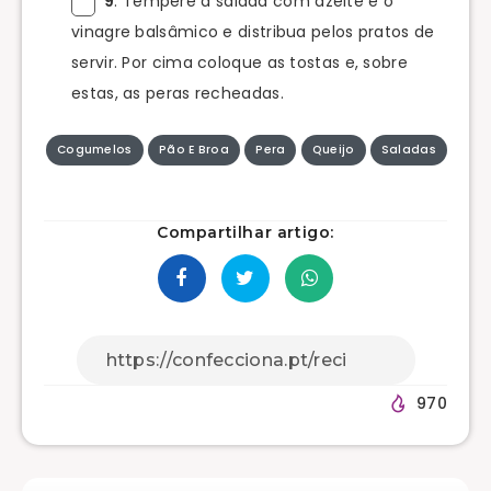
9
. Tempere a salada com azeite e o
vinagre balsâmico e distribua pelos pratos de
servir. Por cima coloque as tostas e, sobre
estas, as peras recheadas.
Cogumelos
Pão E Broa
Pera
Queijo
Saladas
Compartilhar artigo:
970