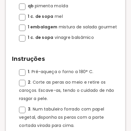
qb
pimenta moída
1 c. de sopa
mel
1 embalagem
mistura de salada gourmet
1 c. de sopa
vinagre balsâmico
Instruções
1
. Pré-aqueça o forno a 180° C.
2
. Corte as peras ao meio e retire os
caroços. Escave-as, tendo o cuidado de não
rasgar a pele.
3
. Num tabuleiro forrado com papel
vegetal, disponha as peras com a parte
cortada virada para cima.