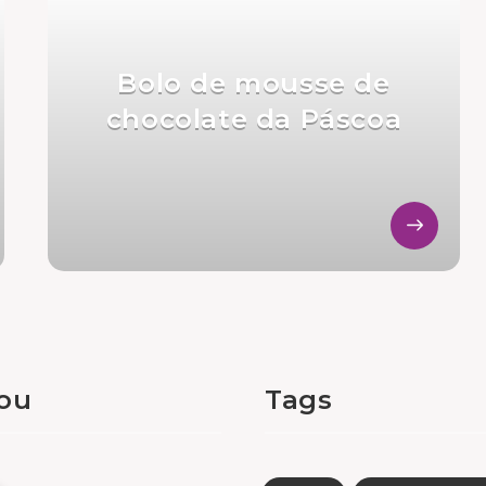
Bolo de mousse de
chocolate da Páscoa
tou
Tags