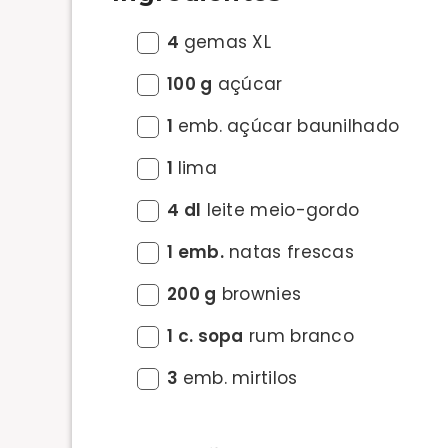
4
gemas XL
100 g
açúcar
1
emb. açúcar baunilhado
1
lima
4 dl
leite meio-gordo
1 emb.
natas frescas
200 g
brownies
1 c. sopa
rum branco
3
emb. mirtilos