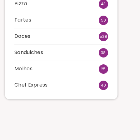
Pizza
43
Tartes
50
Doces
528
Sanduiches
38
Molhos
25
Chef Express
40