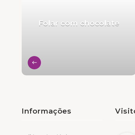
Folar com chocolate
Informações
Visi