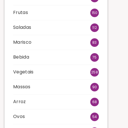
Frutas
150
Saladas
112
Marisco
83
Bebida
75
Vegetais
258
Massas
90
Arroz
68
Ovos
54