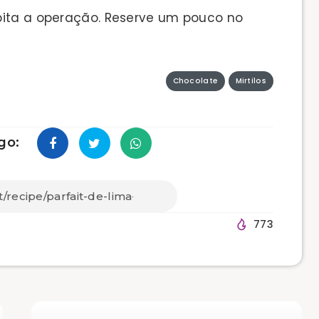
pita a operação. Reserve um pouco no
Chocolate
Mirtilos
go:
773