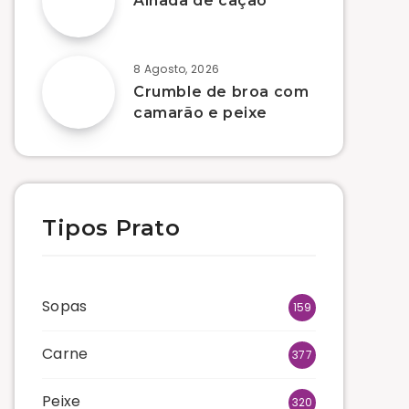
Alhada de cação
8 Agosto, 2026
Crumble de broa com
camarão e peixe
Tipos Prato
Sopas
159
Carne
377
Peixe
320