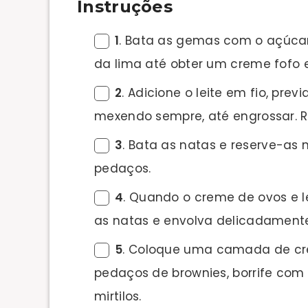
Instruções
1
. Bata as gemas com o açúcar
da lima até obter um creme fofo 
2
. Adicione o leite em fio, pr
mexendo sempre, até engrossar. Re
3
. Bata as natas e reserve-as n
pedaços.
4
. Quando o creme de ovos e le
as natas e envolva delicadamente
5
. Coloque uma camada de cre
pedaços de brownies, borrife co
mirtilos.