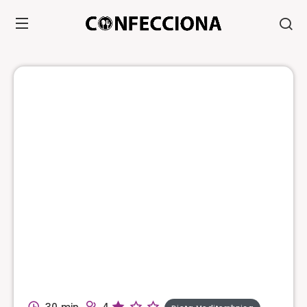
30 min.
4