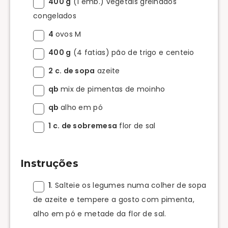
400 g
(1 emb.) vegetais grelhados
congelados
4
ovos M
400 g
(4 fatias) pão de trigo e centeio
2 c. de sopa
azeite
qb
mix de pimentas de moinho
qb
alho em pó
1 c. de sobremesa
flor de sal
Instruções
1
. Salteie os legumes numa colher de sopa
de azeite e tempere a gosto com pimenta,
alho em pó e metade da flor de sal.