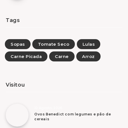
Tags
Sopas
Tomate Seco
Lulas
Carne Picada
Carne
Arroz
Visitou
10 Agosto, 2026
Ovos Benedict com legumes e pão de
cereais