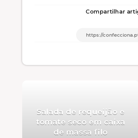
Compartilhar arti
Salada de requeijão e
tomate seco em caixa
de massa filo