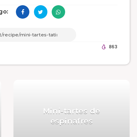
go:
863
Mini-tartes de
espinafres