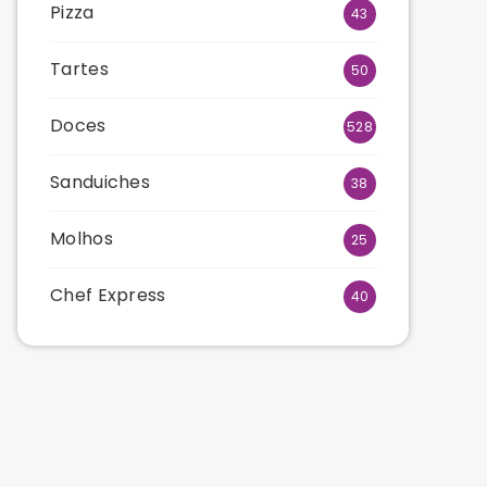
Pizza
43
Tartes
50
Doces
528
Sanduiches
38
Molhos
25
Chef Express
40