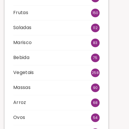
Frutas
150
Saladas
112
Marisco
83
Bebida
75
Vegetais
258
Massas
90
Arroz
68
Ovos
54