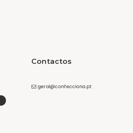
Contactos
geral
@
confecciona
.
pt