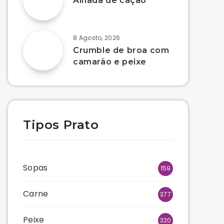
Alhada de cação
8 Agosto, 2026
Crumble de broa com
camarão e peixe
Tipos Prato
Sopas
159
Carne
377
Peixe
320