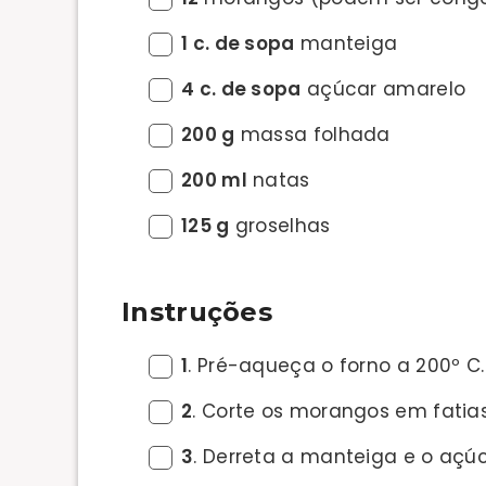
1 c. de sopa
manteiga
4 c. de sopa
açúcar amarelo
200 g
massa folhada
200 ml
natas
125 g
groselhas
Instruções
1
. Pré-aqueça o forno a 200º C.
2
. Corte os morangos em fatias
3
. Derreta a manteiga e o aç