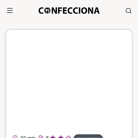
30 min.
8