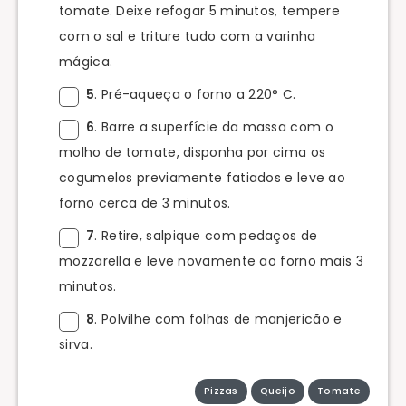
tomate. Deixe refogar 5 minutos, tempere
com o sal e triture tudo com a varinha
mágica.
5
. Pré-aqueça o forno a 220° C.
6
. Barre a superfície da massa com o
molho de tomate, disponha por cima os
cogumelos previamente fatiados e leve ao
forno cerca de 3 minutos.
7
. Retire, salpique com pedaços de
mozzarella e leve novamente ao forno mais 3
minutos.
8
. Polvilhe com folhas de manjericão e
sirva.
Pizzas
Queijo
Tomate