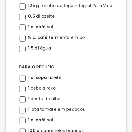
125 g
farinha de trigo integral Pura Vida
0,5 dl
azeite
1 c. café
sal
½ c. café
fermento em pó
1,5 dl
água
PARA O RECHEIO
1 c. sopa
azeite
1
cebola roxa
1
dente de alho
1
lata tomate em pedaços
1 c. café
sal
100 g
cogumelos brancos