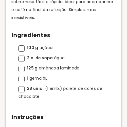
sobremesa fácil e rápida, ideal para acompanhar
o café no final da refeição. Simples, mas
irresistíveis.
Ingredientes
100 g
açúcar
2 c. de sopa
água
125 g
amêndoa laminada
1
gema XL
28 unid.
(1 emb.) palete de cores de
chocolate
Instruções