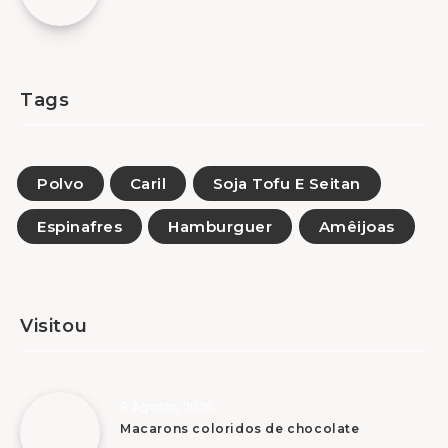
Tags
Polvo
Caril
Soja Tofu E Seitan
Espinafres
Hamburguer
Amêijoas
Visitou
9 Agosto, 2026
Macarons coloridos de chocolate