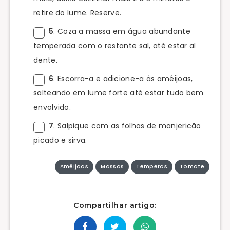
retire do lume. Reserve.
5
. Coza a massa em água abundante
temperada com o restante sal, até estar al
dente.
6
. Escorra-a e adicione-a às amêijoas,
salteando em lume forte até estar tudo bem
envolvido.
7
. Salpique com as folhas de manjericão
picado e sirva.
Amêijoas
Massas
Temperos
Tomate
Compartilhar artigo: