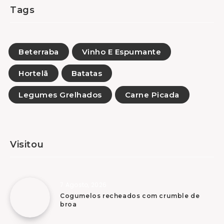
Tags
Beterraba
Vinho E Espumante
Hortelã
Batatas
Legumes Grelhados
Carne Picada
Visitou
7 Agosto, 2026
Cogumelos recheados com crumble de
broa