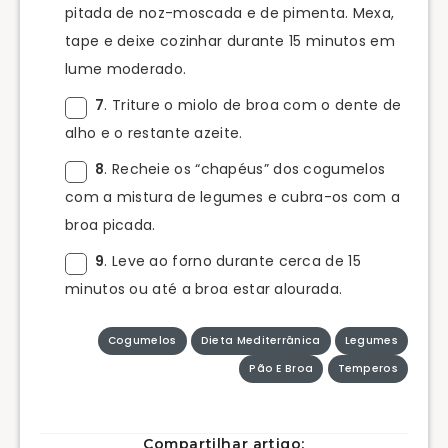
pitada de noz-moscada e de pimenta. Mexa,
tape e deixe cozinhar durante 15 minutos em
lume moderado.
7
. Triture o miolo de broa com o dente de
alho e o restante azeite.
8
. Recheie os “chapéus” dos cogumelos
com a mistura de legumes e cubra-os com a
broa picada.
9
. Leve ao forno durante cerca de 15
minutos ou até a broa estar alourada.
Cogumelos
Dieta Mediterrânica
Legumes
Pão E Broa
Temperos
Compartilhar artigo: