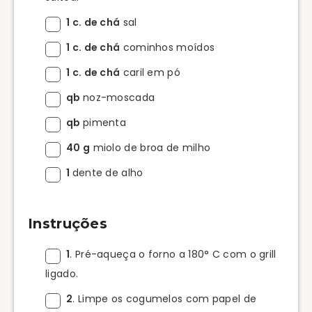
1 c. de chá
sal
1 c. de chá
cominhos moídos
1 c. de chá
caril em pó
qb
noz-moscada
qb
pimenta
40 g
miolo de broa de milho
1
dente de alho
Instruções
1
. Pré-aqueça o forno a 180° C com o grill
ligado.
2
. Limpe os cogumelos com papel de