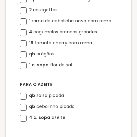
2
courgettes
1
ramo de cebolinha nova com rama
4
cogumelos brancos grandes
16
tomate cherry com rama
qb
orégãos
1 c. sopa
flor de sal
PARA O AZEITE
qb
salsa picada
qb
cebolinho picado
4 c. sopa
azeite