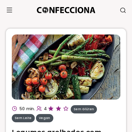
50 min.
4
Sem Glúten
Sem Leite
Vegan