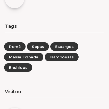
Tags
Romã
Sopas
Espargos
Massa Folhada
Framboesas
Enchidos
Visitou