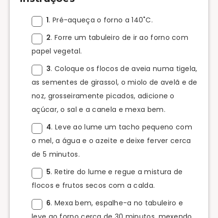
1
. Pré-aqueça o forno a 140˚C.
2
. Forre um tabuleiro de ir ao forno com
papel vegetal.
3
. Coloque os flocos de aveia numa tigela,
as sementes de girassol, o miolo de avelã e de
noz, grosseiramente picados, adicione o
açúcar, o sal e a canela e mexa bem.
4
. Leve ao lume um tacho pequeno com
o mel, a água e o azeite e deixe ferver cerca
de 5 minutos.
5
. Retire do lume e regue a mistura de
flocos e frutos secos com a calda.
6
. Mexa bem, espalhe-a no tabuleiro e
leve ao forno cerca de 30 minutos, mexendo