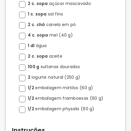
2 c. sopa
açúcar mascavado
1 c. sopa
sal fino
2 c. chá
canela em pó
4 c. sopa
mel (40 g)
1 dl
água
2 c. sopa
azeite
100 g
sultanas douradas
2
iogurte natural (250 g)
1/2
embalagem mirtilos (60 g)
1/2
embalagem framboesas (60 g)
1/2
embalagem physalis (60 g)
Instruções