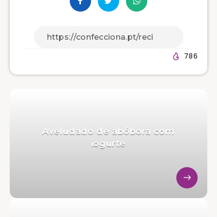
786
Aveludado de abóbora com
iogurte