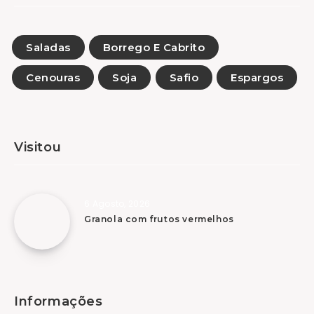
Saladas
Borrego E Cabrito
Cenouras
Soja
Safio
Espargos
Visitou
6 Agosto, 2026
Granola com frutos vermelhos
Informações