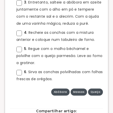
3
. Entretanto, salteie a abóbora em azeite
juntamente com o alho em pó e tempere
com o restante sal e o alecrim. Com a ajuda
de uma varinha mágica, reduza a puré.
4
. Recheie as conchas com a mistura
anterior e coloque num tabuleiro de forno.
5
. Regue com o molho béchamel e
polvilhe com o queijo parmesão. Leve ao forno
a gratinar.
6
. Sirva as conchas polvilhadas com folhas
frescas de orégãos.
Abóbora
Massas
Queijo
Compartilhar artigo: