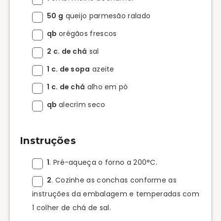
50 g
queijo parmesão ralado
qb
orégãos frescos
2 c. de chá
sal
1 c. de sopa
azeite
1 c. de chá
alho em pó
qb
alecrim seco
Instruções
1
. Pré-aqueça o forno a 200°C.
2
. Cozinhe as conchas conforme as
instruções da embalagem e temperadas com
1 colher de chá de sal.