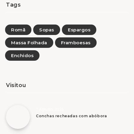
Tags
Romã
Sopas
Espargos
Massa Folhada
Framboesas
Enchidos
Visitou
7 Agosto, 2026
Conchas recheadas com abóbora