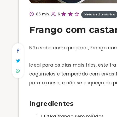
85 min.
6
Dieta Mediterrânica
Frango com casta
Não sabe como preparar, Frango co
Ideal para os dias mais frios, este
cogumelos e temperado com ervas fr
para a mesa, e não se esqueça do p
Ingredientes
1,2 kg
frango sem miúdos