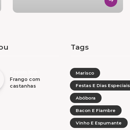
tou
Tags
8 Agosto, 2026
Marisco
Frango com
Festas E Dias Especiais
castanhas
Abóbora
Bacon E Fiambre
Vinho E Espumante