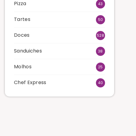
Pizza
43
Tartes
50
Doces
528
Sanduiches
38
Molhos
25
Chef Express
40