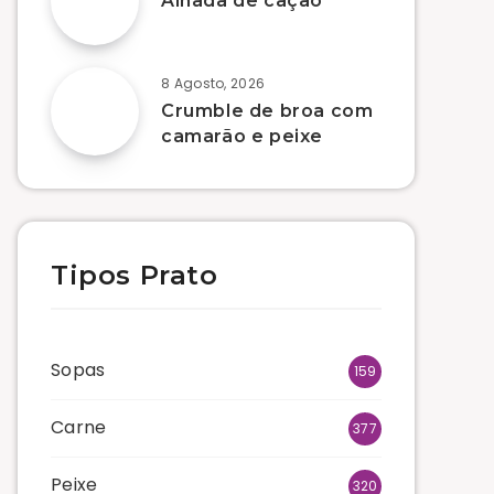
Alhada de cação
8 Agosto, 2026
Crumble de broa com
camarão e peixe
Tipos Prato
Sopas
159
Carne
377
Peixe
320