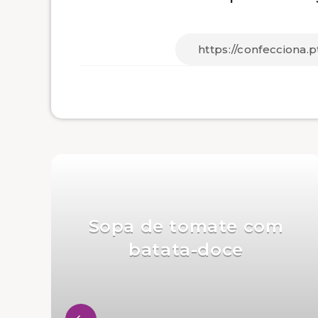
Sopa de tomate com
batata-doce