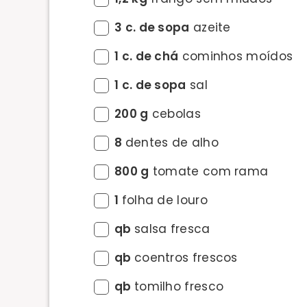
3 c. de sopa
azeite
1 c. de chá
cominhos moídos
1 c. de sopa
sal
200 g
cebolas
8
dentes de alho
800 g
tomate com rama
1
folha de louro
qb
salsa fresca
qb
coentros frescos
qb
tomilho fresco