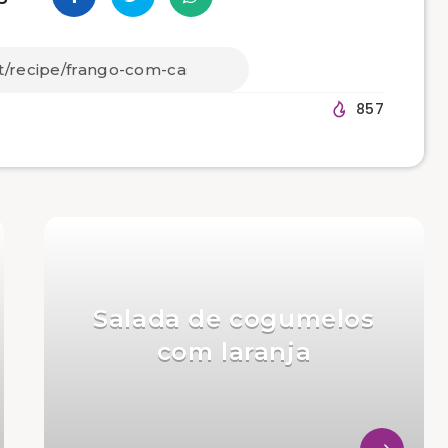
857
Salada de cogumelos
com laranja