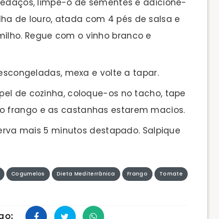
pedaços, limpe-o de sementes e adicione-
lha de louro, atada com 4 pés de salsa e
milho. Regue com o vinho branco e
descongeladas, mexa e volte a tapar.
el de cozinha, coloque-os no tacho, tape
 o frango e as castanhas estarem macios.
ferva mais 5 minutos destapado. Salpique
Cogumelos
Dieta Mediterrânica
Frango
Tomate
go: