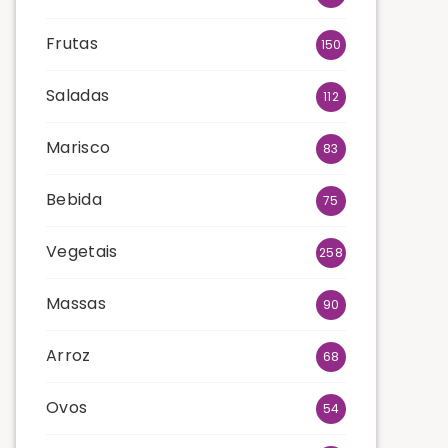
Frutas
150
Saladas
112
Marisco
83
Bebida
75
Vegetais
258
Massas
90
Arroz
68
Ovos
54