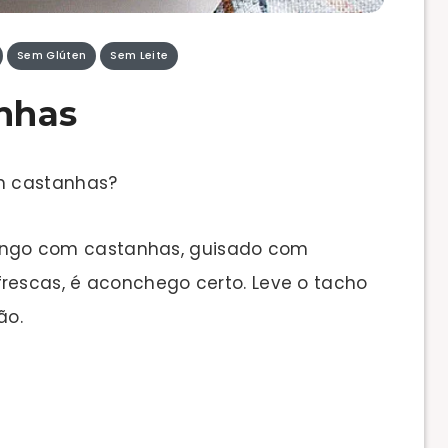
Sem Glúten
Sem Leite
nhas
m castanhas?
 frango com castanhas, guisado com
escas, é aconchego certo. Leve o tacho
ão.