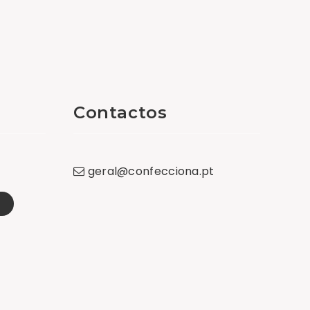
Contactos
geral
@
confecciona
.
pt