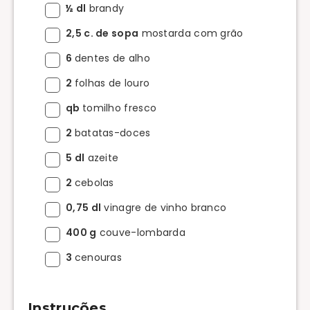
½ dl
brandy
2,5 c. de sopa
mostarda com grão
6
dentes de alho
2
folhas de louro
qb
tomilho fresco
2
batatas-doces
5 dl
azeite
2
cebolas
0,75 dl
vinagre de vinho branco
400 g
couve-lombarda
3
cenouras
Instruções