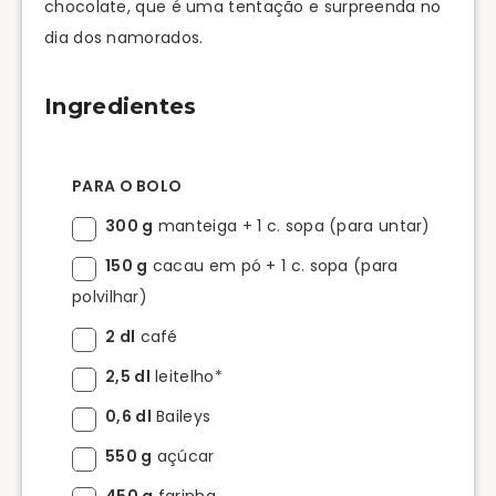
chocolate, que é uma tentação e surpreenda no
dia dos namorados.
Ingredientes
PARA O BOLO
300 g
manteiga + 1 c. sopa (para untar)
150 g
cacau em pó + 1 c. sopa (para
polvilhar)
2 dl
café
2,5 dl
leitelho*
0,6 dl
Baileys
550 g
açúcar
450 g
farinha