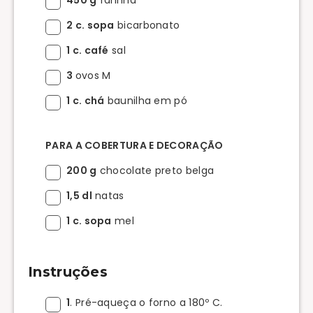
2 c. sopa
bicarbonato
1 c. café
sal
3
ovos M
1 c. chá
baunilha em pó
PARA A COBERTURA E DECORAÇÃO
200 g
chocolate preto belga
1,5 dl
natas
1 c. sopa
mel
Instruções
1
. Pré-aqueça o forno a 180º C.