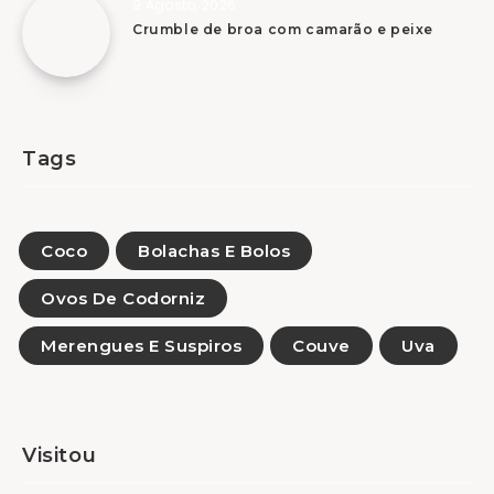
9 Agosto, 2026
Crumble de broa com camarão e peixe
Tags
Coco
Bolachas E Bolos
Ovos De Codorniz
Merengues E Suspiros
Couve
Uva
Visitou