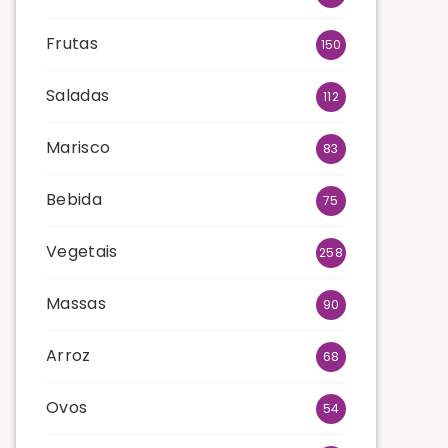
Frutas
150
Saladas
112
Marisco
83
Bebida
75
Vegetais
258
Massas
90
Arroz
68
Ovos
54