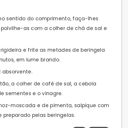
 no sentido do comprimento, faça-lhes
polvilhe-as com a colher de chá de sal e
igideira e frite as metades de beringela
nutos, em lume brando.
l absorvente.
ão, a colher de café de sal, a cebola
de sementes e o vinagre.
noz-moscada e de pimenta, salpique com
e preparado pelas beringelas.