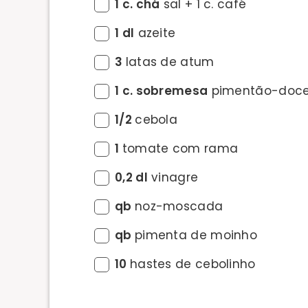
1 c. chá
sal + 1 c. café
1 dl
azeite
3
latas de atum
1 c. sobremesa
pimentão-doc
1/2
cebola
1
tomate com rama
0,2 dl
vinagre
qb
noz-moscada
qb
pimenta de moinho
10
hastes de cebolinho