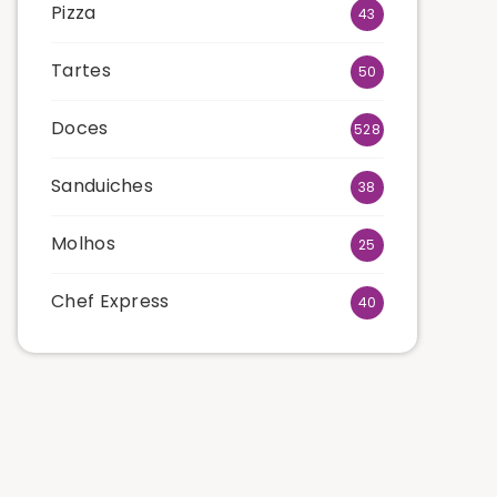
Pizza
43
Tartes
50
Doces
528
Sanduiches
38
Molhos
25
Chef Express
40