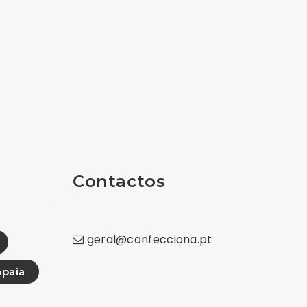
Contactos
geral
@
confecciona
.
pt
paia