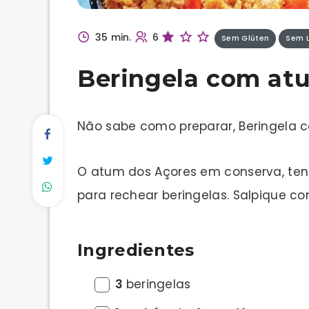
35 min.
6
Sem Glúten
Sem L
Beringela com at
Não sabe como preparar, Beringela
O atum dos Açores em conserva, ten
para rechear beringelas. Salpique co
Ingredientes
3
beringelas