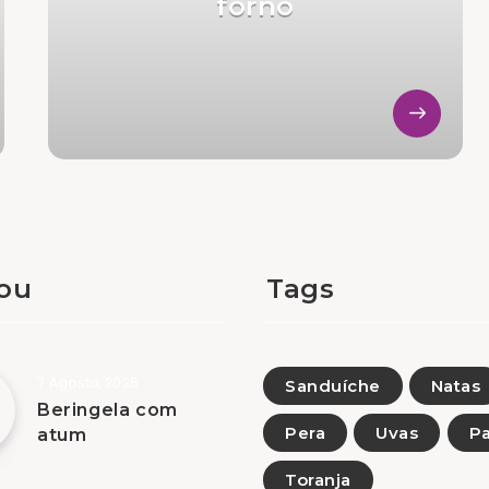
forno
tou
Tags
7 Agosto, 2026
Sanduíche
Natas
Beringela com
Pera
Uvas
Pa
atum
Toranja