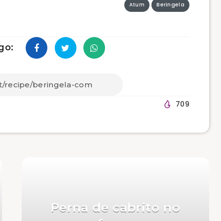
Atum
Beringela
go:
709
Perna de cabrito no