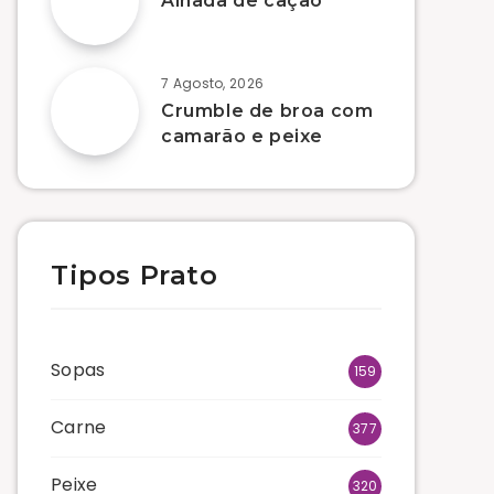
Alhada de cação
7 Agosto, 2026
Crumble de broa com
camarão e peixe
Tipos Prato
Sopas
159
Carne
377
Peixe
320