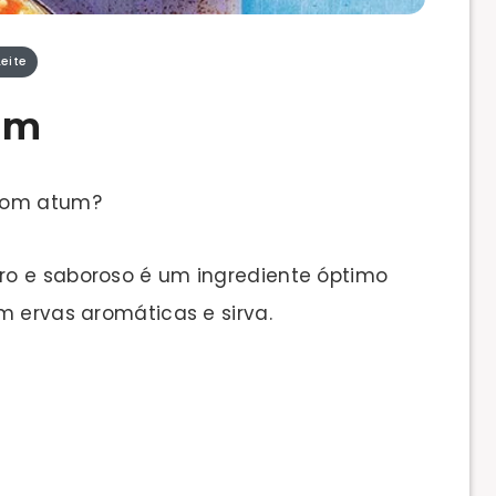
eite
um
 com atum?
ro e saboroso é um ingrediente óptimo
m ervas aromáticas e sirva.