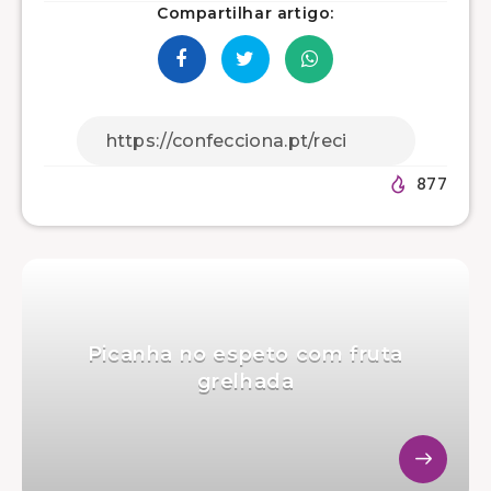
Compartilhar artigo:
877
Picanha no espeto com fruta
grelhada