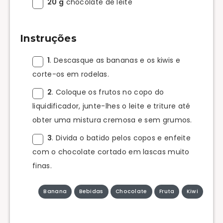
20 g
chocolate de leite
Instruções
1
. Descasque as bananas e os kiwis e
corte-os em rodelas.
2
. Coloque os frutos no copo do
liquidificador, junte-lhes o leite e triture até
obter uma mistura cremosa e sem grumos.
3
. Divida o batido pelos copos e enfeite
com o chocolate cortado em lascas muito
finas.
Banana
Bebidas
Chocolate
Fruta
Kiwi