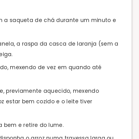
om a saqueta de chá durante um minuto e
canela, a raspa da casca de laranja (sem a
eiga.
ando, mexendo de vez em quando até
ite, previamente aquecido, mexendo
z estar bem cozido e o leite tiver
a bem e retire do lume.
 disponha o arroz numa travessa larga ou