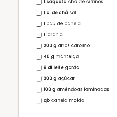
1 saqueta
chá de citrinos
1 c. de chá
sal
1
pau de canela
1
laranja
200 g
arroz carolino
40 g
manteiga
8 dl
leite gordo
200 g
açúcar
100 g
amêndoas laminadas
qb
canela moída