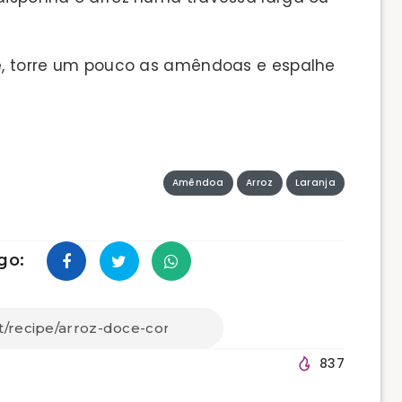
te, torre um pouco as amêndoas e espalhe
Amêndoa
Arroz
Laranja
go:
837