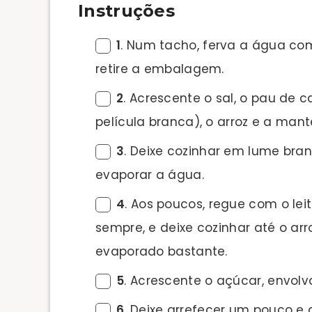
Instruções
1
. Num tacho, ferva a água c
retire a embalagem.
2
. Acrescente o sal, o pau de 
película branca), o arroz e a mant
3
. Deixe cozinhar em lume br
evaporar a água.
4
. Aos poucos, regue com o le
sempre, e deixe cozinhar até o arro
evaporado bastante.
5
. Acrescente o açúcar, envolv
6
. Deixe arrefecer um pouco e