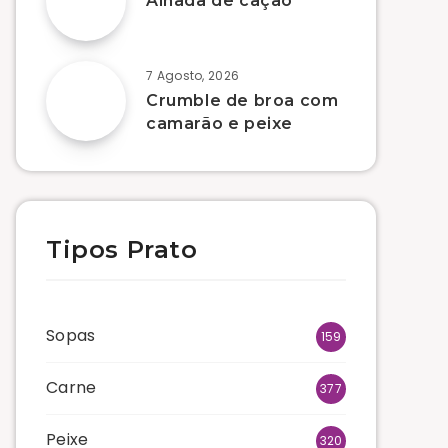
Alhada de cação
7 Agosto, 2026
Crumble de broa com
camarão e peixe
Tipos Prato
Sopas
159
Carne
377
Peixe
320