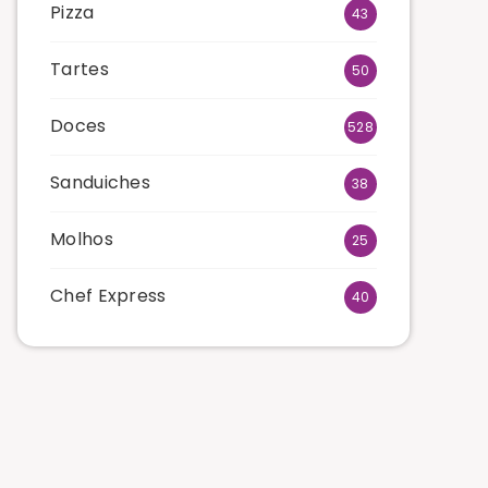
Pizza
43
Tartes
50
Doces
528
Sanduiches
38
Molhos
25
Chef Express
40