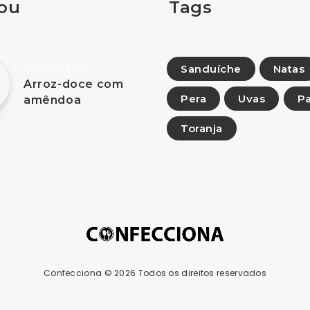
tou
Tags
7 Agosto, 2026
Sanduíche
Natas
Arroz-doce com
Pera
Uvas
Pa
amêndoa
Toranja
Confecciona
© 2026 Todos os direitos reservados