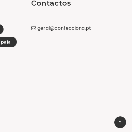
Contactos
geral
@
confecciona
.
pt
paia