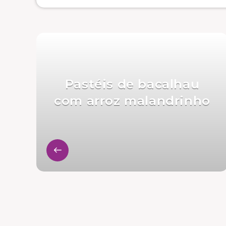
Pastéis de bacalhau
com arroz malandrinho