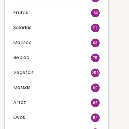
Frutas
150
Saladas
112
Marisco
83
Bebida
75
Vegetais
258
Massas
90
Arroz
68
Ovos
54