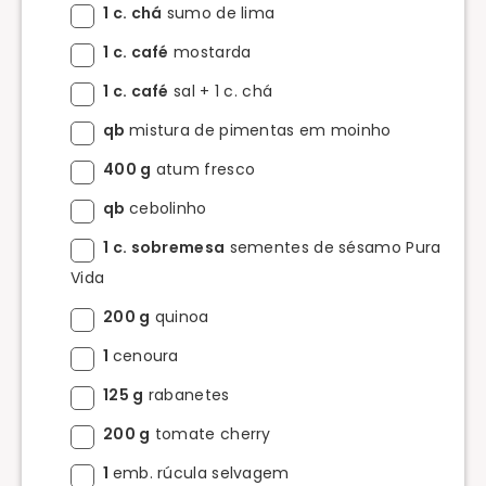
1 c. chá
sumo de lima
1 c. café
mostarda
1 c. café
sal + 1 c. chá
qb
mistura de pimentas em moinho
400 g
atum fresco
qb
cebolinho
1 c. sobremesa
sementes de sésamo Pura
Vida
200 g
quinoa
1
cenoura
125 g
rabanetes
200 g
tomate cherry
1
emb. rúcula selvagem