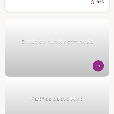
825
Batido de mirtilos com aveia
Farófias da avó Minô