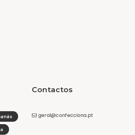
Contactos
geral
@
confecciona
.
pt
nanás
da