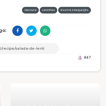
Cenoura
Lentilhas
Ricotta E Requeijão
go:
847