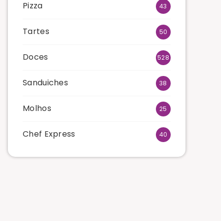
Pizza
43
Tartes
50
Doces
528
Sanduiches
38
Molhos
25
Chef Express
40