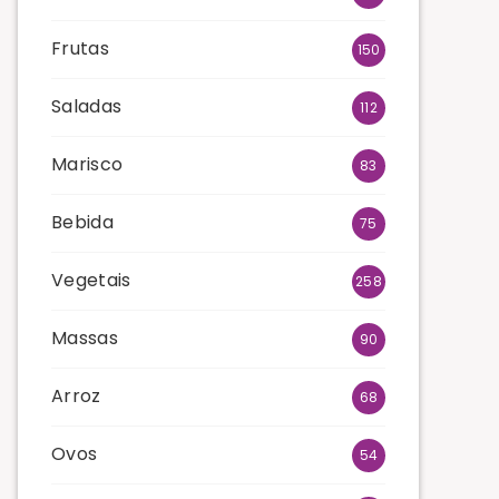
Frutas
150
Saladas
112
Marisco
83
Bebida
75
Vegetais
258
Massas
90
Arroz
68
Ovos
54