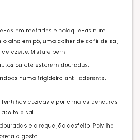
rte-as em metades e coloque-as num
m o alho em pó, uma colher de café de sal,
 de azeite. Misture bem.
inutos ou até estarem douradas.
êndoas numa frigideira anti-aderente.
 lentilhas cozidas e por cima as cenouras
zeite e sal.
ouradas e o requeijão desfeito. Polvilhe
preta a gosto.