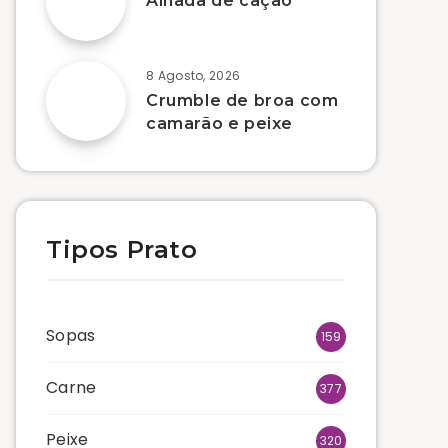
Alhada de cação
8 Agosto, 2026
Crumble de broa com
camarão e peixe
Tipos Prato
Sopas
159
Carne
377
Peixe
320