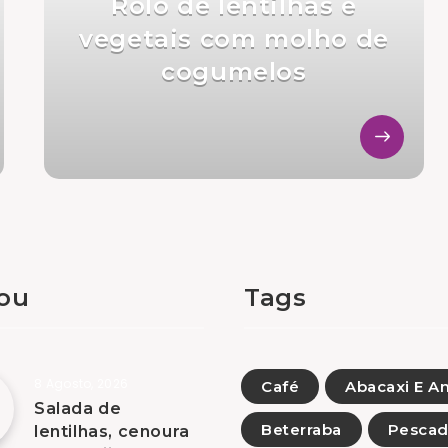
Rolo de lentilhas e
vegetais com molho de
cogumelos
tou
Tags
8 Agosto, 2026
Café
Abacaxi E A
Salada de
Beterraba
Pesca
lentilhas, cenoura