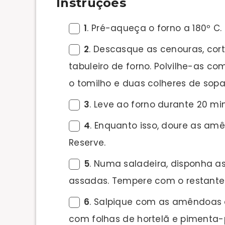
Instruções
1
. Pré-aqueça o forno a 180º C.
2
. Descasque as cenouras, co
tabuleiro de forno. Polvilhe-as co
o tomilho e duas colheres de sopa
3
. Leve ao forno durante 20 m
4
. Enquanto isso, doure as am
Reserve.
5
. Numa saladeira, disponha as
assadas. Tempere com o restante a
6
. Salpique com as amêndoas d
com folhas de hortelã e pimenta-