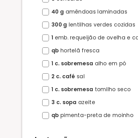
40 g
amêndoas laminadas
300 g
lentilhas verdes cozidas
1
emb. requeijão de ovelha e c
qb
hortelã fresca
1 c. sobremesa
alho em pó
2 c. café
sal
1 c. sobremesa
tomilho seco
3 c. sopa
azeite
qb
pimenta-preta de moinho