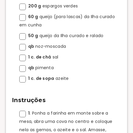
200 g
espargos verdes
60 g
queijo (para lascas) da Ilha curado
em cunha
50 g
queijo da Ilha curado e ralado
qb
noz-moscada
1 c. de chá
sal
qb
pimenta
1 c. de sopa
azeite
Instruções
1
. Ponha a farinha em monte sobre a
mesa, abra uma cova no centro e coloque
nela as gemas, o azeite e o sal. Amasse,