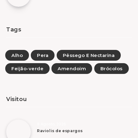
Tags
Alho
Pera
Pêssego E Nectarina
Feijão-verde
Amendoim
Brócolos
Visitou
8 Agosto, 2026
Raviolis de espargos