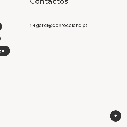
Contactos
geral
@
confecciona
.
pt
ga