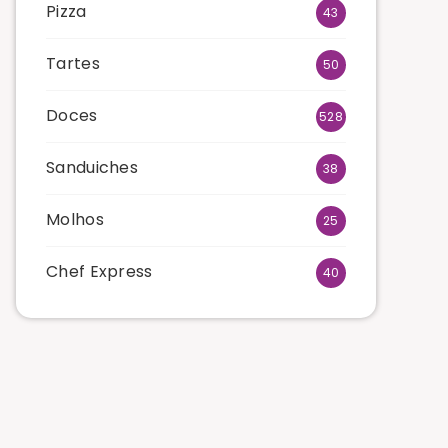
Pizza
43
Tartes
50
Doces
528
Sanduiches
38
Molhos
25
Chef Express
40