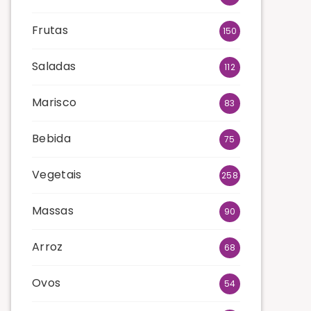
Frutas
150
Saladas
112
Marisco
83
Bebida
75
Vegetais
258
Massas
90
Arroz
68
Ovos
54