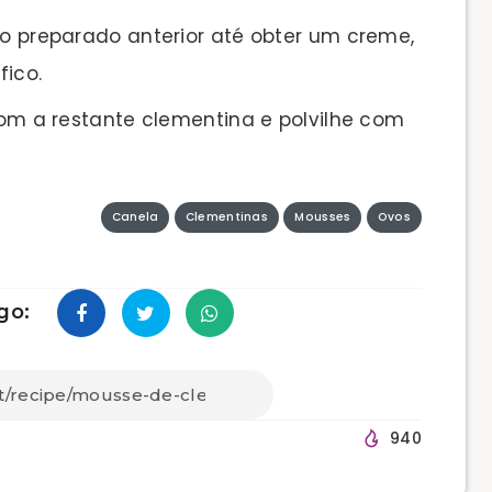
 o preparado anterior até obter um creme,
fico.
 com a restante clementina e polvilhe com
Canela
Clementinas
Mousses
Ovos
go:
940