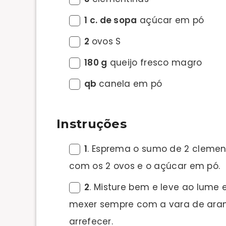
1 c. de sopa
açúcar em pó
2
ovos S
180 g
queijo fresco magro
qb
canela em pó
Instruções
1
. Esprema o sumo de 2 clemen
com os 2 ovos e o açúcar em pó.
2
. Misture bem e leve ao lume
mexer sempre com a vara de arame
arrefecer.