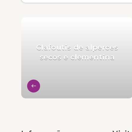
Clafoutis de alperces
secos e clementina