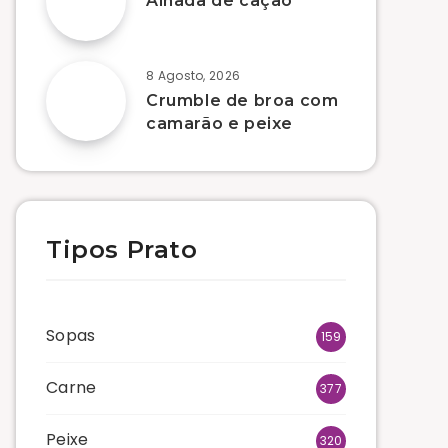
Alhada de cação
8 Agosto, 2026
Crumble de broa com
camarão e peixe
Tipos Prato
Sopas
159
Carne
377
Peixe
320