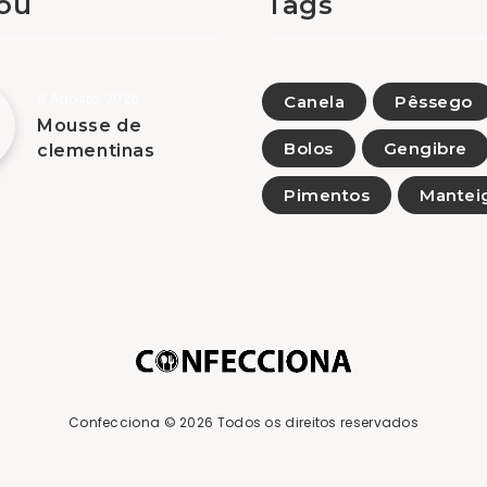
tou
Tags
8 Agosto, 2026
Canela
Pêssego
Mousse de
Bolos
Gengibre
clementinas
Pimentos
Mantei
Confecciona
© 2026 Todos os direitos reservados