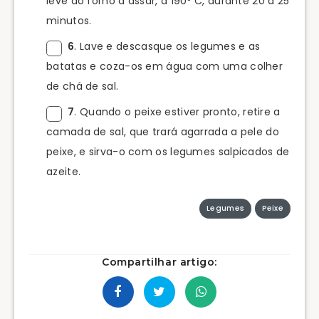
leve ao forno a assar, a 190º C, durante 20 a 25
minutos.
6
. Lave e descasque os legumes e as
batatas e coza-os em água com uma colher
de chá de sal.
7
. Quando o peixe estiver pronto, retire a
camada de sal, que trará agarrada a pele do
peixe, e sirva-o com os legumes salpicados de
azeite.
Legumes
Peixe
Compartilhar artigo: