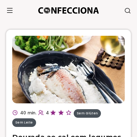
40 min.
4
Sem Glúten
Sem Leite