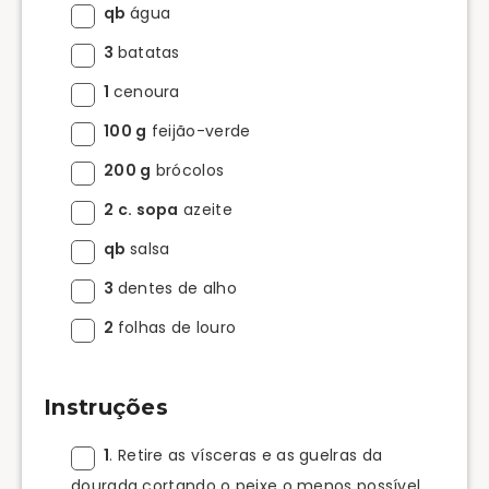
qb
água
3
batatas
1
cenoura
100 g
feijão-verde
200 g
brócolos
2 c. sopa
azeite
qb
salsa
3
dentes de alho
2
folhas de louro
Instruções
1
. Retire as vísceras e as guelras da
dourada cortando o peixe o menos possível,