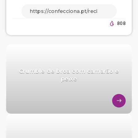
808
Crumble de broa com camarão e
peixe