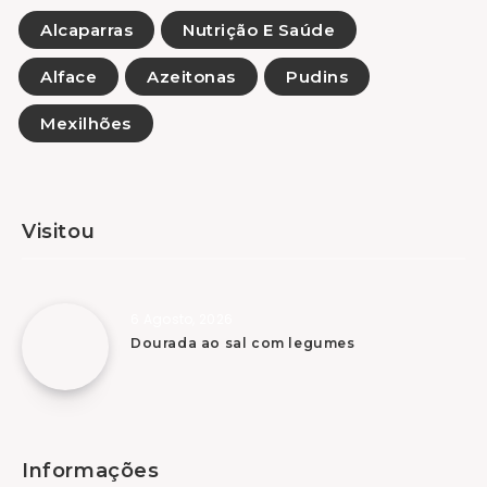
Alcaparras
Nutrição E Saúde
Alface
Azeitonas
Pudins
Mexilhões
Visitou
6 Agosto, 2026
Dourada ao sal com legumes
Informações