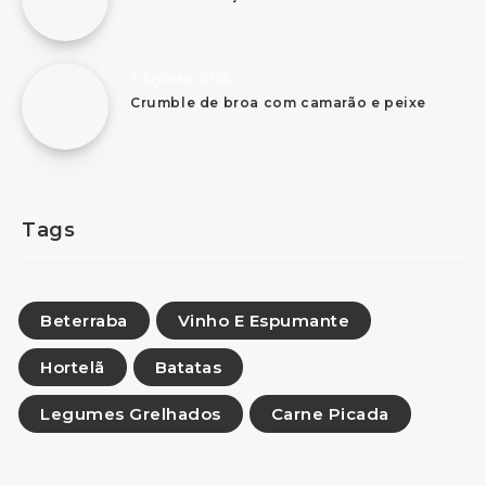
7 Agosto, 2026
Crumble de broa com camarão e peixe
Tags
Beterraba
Vinho E Espumante
Hortelã
Batatas
Legumes Grelhados
Carne Picada