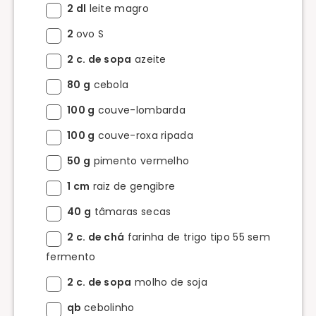
2 dl
leite magro
2
ovo S
2 c. de sopa
azeite
80 g
cebola
100 g
couve-lombarda
100 g
couve-roxa ripada
50 g
pimento vermelho
1 cm
raiz de gengibre
40 g
tâmaras secas
2 c. de chá
farinha de trigo tipo 55 sem
fermento
2 c. de sopa
molho de soja
qb
cebolinho