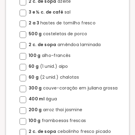
2 c. de sopa
azeite
3 e ½ c. de café
sal
2 a 3
hastes de tomilho fresco
500 g
costeletas de porco
2 c. de sopa
amêndoa laminada
100 g
alho-francês
60 g
(1 unid.) aipo
60 g
(2 unid.) chalotas
300 g
couve-coração em juliana grossa
400 ml
água
200 g
arroz thai jasmine
100 g
framboesas frescas
2 c. de sopa
cebolinho fresco picado