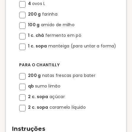
4
ovos L
200 g
farinha
100 g
amido de milho
1 c. chá
fermento em pó
1 c. sopa
manteiga (para untar a forma)
PARA O CHANTILLY
200 g
natas frescas para bater
qb
sumo limão
2 c. sopa
açúcar
2 c. sopa
caramelo líquido
Instruções