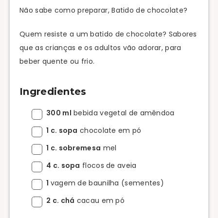
Não sabe como preparar, Batido de chocolate?
Quem resiste a um batido de chocolate? Sabores
que as crianças e os adultos vão adorar, para
beber quente ou frio.
Ingredientes
300 ml
bebida vegetal de amêndoa
1 c. sopa
chocolate em pó
1 c. sobremesa
mel
4 c. sopa
flocos de aveia
1
vagem de baunilha (sementes)
2 c. chá
cacau em pó