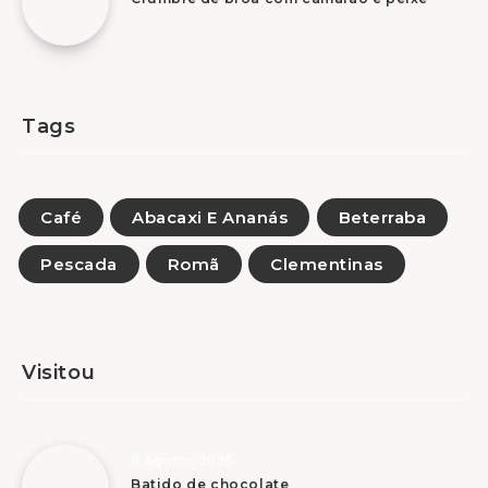
Tags
Café
Abacaxi E Ananás
Beterraba
Pescada
Romã
Clementinas
Visitou
8 Agosto, 2026
Batido de chocolate