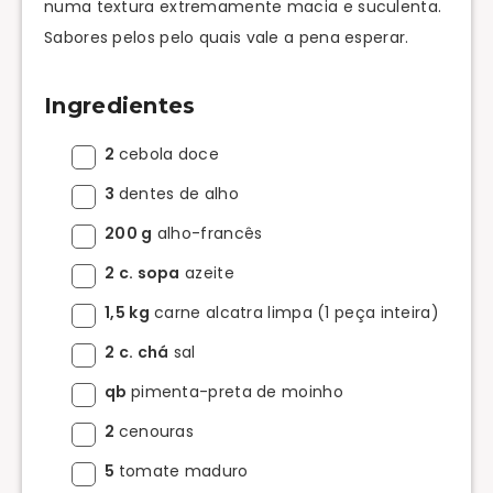
numa textura extremamente macia e suculenta.
Sabores pelos pelo quais vale a pena esperar.
Ingredientes
2
cebola doce
3
dentes de alho
200 g
alho-francês
2 c. sopa
azeite
1,5 kg
carne alcatra limpa (1 peça inteira)
2 c. chá
sal
qb
pimenta-preta de moinho
2
cenouras
5
tomate maduro