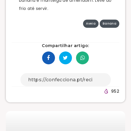
banana e manteiga de amendoim. Leve ao
frio até servir.
Aveia
Banana
Compartilhar artigo:
952