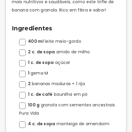
mais nutritivos e saudáveis, como este trifle de
banana com granola. Rico em fibra e sabor!
Ingredientes
400 ml
leite meio-gordo
2 c. de sopa
amido de milho
1 c. de sopa
açúcar
1
gema M
2
bananas maduras + 1 rija
1 c. de café
baunilha em pó
100 g
granola com sementes ancestrais
Pura Vida
4 c. de sopa
manteiga de amendoim