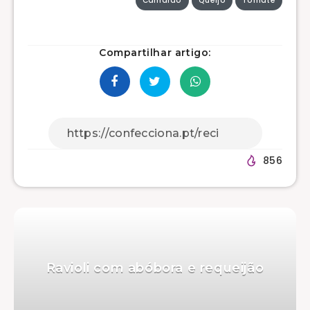
Camarão
Queijo
Tomate
Compartilhar artigo:
856
Ravioli com abóbora e requeijão