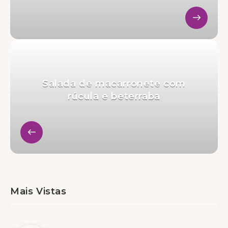
Salada de macarronete com
rúcula e beterraba
Mais Vistas