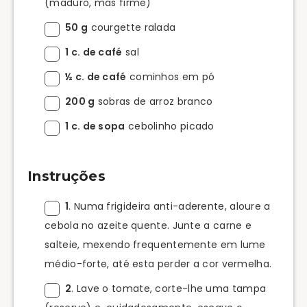
(maduro, mas firme)
50 g
courgette ralada
1 c. de café
sal
½ c. de café
cominhos em pó
200 g
sobras de arroz branco
1 c. de sopa
cebolinho picado
Instruções
1
. Numa frigideira anti-aderente, aloure a
cebola no azeite quente. Junte a carne e
salteie, mexendo frequentemente em lume
médio-forte, até esta perder a cor vermelha.
2
. Lave o tomate, corte-lhe uma tampa