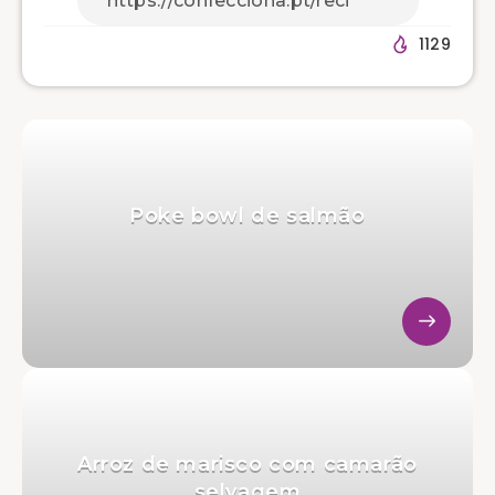
1129
Poke bowl de salmão
Arroz de marisco com camarão
selvagem