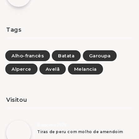
Tags
Alho-francês
Batata
Garoupa
Alperce
Avelã
Melancia
Visitou
9 Agosto, 2026
Tiras de peru com molho de amendoim