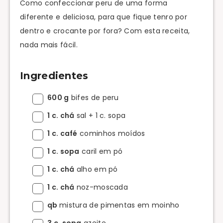
Como confeccionar peru de uma forma
diferente e deliciosa, para que fique tenro por
dentro e crocante por fora? Com esta receita,
nada mais fácil.
Ingredientes
600 g
bifes de peru
1 c. chá
sal + 1 c. sopa
1 c. café
cominhos moídos
1 c. sopa
caril em pó
1 c. chá
alho em pó
1 c. chá
noz-moscada
qb
mistura de pimentas em moinho
3 c. sopa
azeite