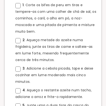
1
. Corte os bifes de peru em tiras e
tempere-as com uma colher de chá de sal, os
cominhos, o caril, o alho em pó, a noz-
moscada e uma pitada de pimenta e misture
muito bem.
2
. Aqueça metade do azeite numa
frigideira, junte as tiras de carne e salteie-as
em lume forte, mexendo frequentemente
cerca de três minutos.
3
. Adicione a cebola picada, tape e deixe
cozinhar em lume moderado mais cinco
minutos.
4
. Aqueça o restante azeite num tacho,
adicione o arroz e frite-o rapidamente.
5
. Junte uma a duas tiras da casca do