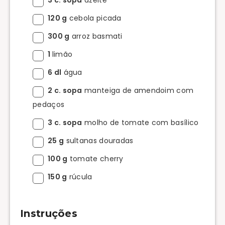
120 g
cebola picada
300 g
arroz basmati
1
limão
6 dl
água
2 c. sopa
manteiga de amendoim com
pedaços
3 c. sopa
molho de tomate com basílico
25 g
sultanas douradas
100 g
tomate cherry
150 g
rúcula
Instruções