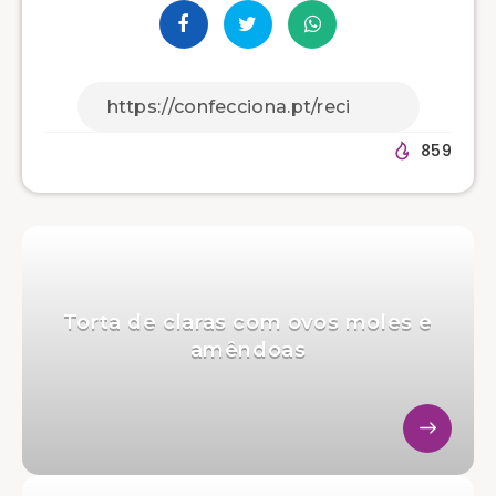
859
Torta de claras com ovos moles e
amêndoas