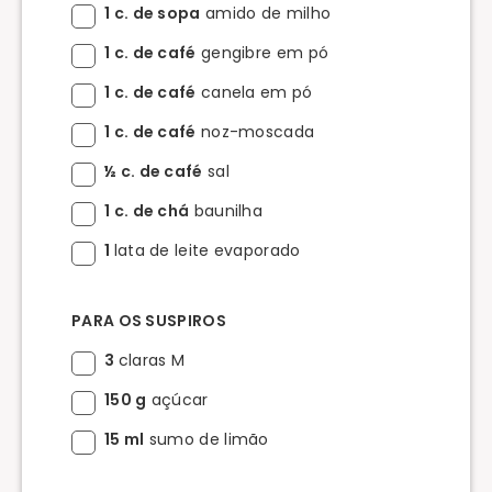
1 c. de sopa
amido de milho
1 c. de café
gengibre em pó
1 c. de café
canela em pó
1 c. de café
noz-moscada
½ c. de café
sal
1 c. de chá
baunilha
1
lata de leite evaporado
PARA OS SUSPIROS
3
claras M
150 g
açúcar
15 ml
sumo de limão