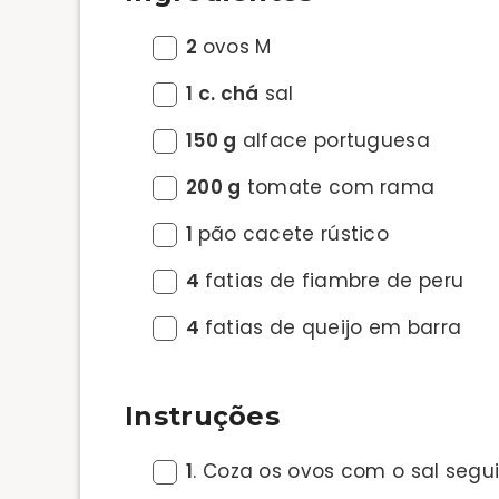
2
ovos M
1 c. chá
sal
150 g
alface portuguesa
200 g
tomate com rama
1
pão cacete rústico
4
fatias de fiambre de peru
4
fatias de queijo em barra
Instruções
1
. Coza os ovos com o sal segui