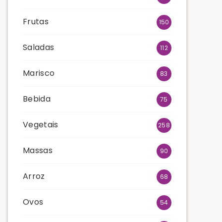
Frutas
150
Saladas
112
Marisco
83
Bebida
75
Vegetais
258
Massas
90
Arroz
68
Ovos
54