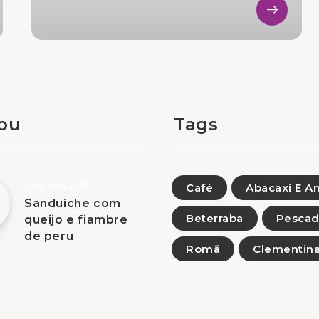
tou
Tags
8 Agosto, 2026
Café
Abacaxi E A
Sanduíche com
Beterraba
Pesca
queijo e fiambre
de peru
Romã
Clementin