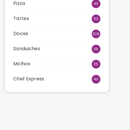
Pizza
43
Tartes
50
Doces
528
Sanduiches
38
Molhos
25
Chef Express
40