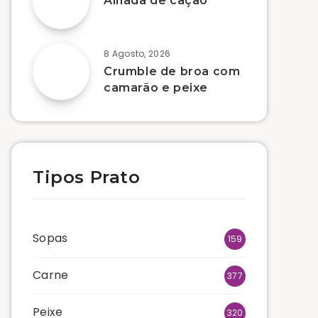
Alhada de cação
8 Agosto, 2026
Crumble de broa com
camarão e peixe
Tipos Prato
Sopas
159
Carne
377
Peixe
320