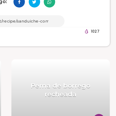
go:
1027
Perna de borrego
recheada