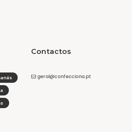
Contactos
geral
@
confecciona
.
pt
nanás
da
as