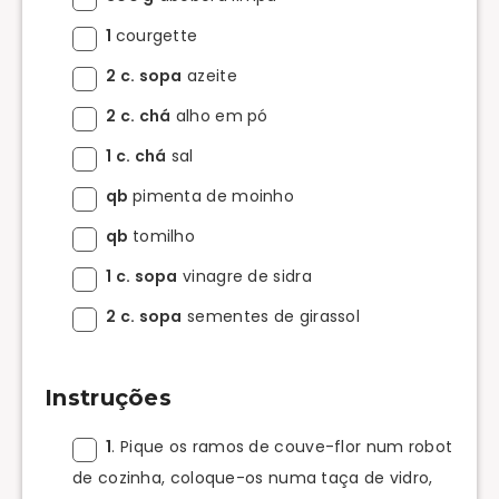
1
courgette
2 c. sopa
azeite
2 c. chá
alho em pó
1 c. chá
sal
qb
pimenta de moinho
qb
tomilho
1 c. sopa
vinagre de sidra
2 c. sopa
sementes de girassol
Instruções
1
. Pique os ramos de couve-flor num robot
de cozinha, coloque-os numa taça de vidro,