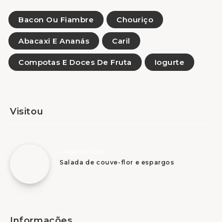
Bacon Ou Fiambre
Chouriço
Abacaxi E Ananás
Caril
Compotas E Doces De Fruta
Iogurte
Visitou
7 Agosto, 2026
Salada de couve-flor e espargos
Informações