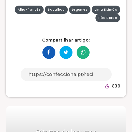
Alho-francês
Bacalhau
Legumes
Lima E Limão
Pão E Broa
Compartilhar artigo:
839
Fritattas de legumes