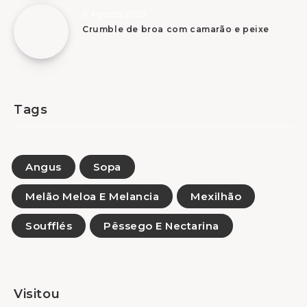
8 Agosto, 2026
Crumble de broa com camarão e peixe
Tags
Angus
Sopa
Melão Meloa E Melancia
Mexilhão
Soufflés
Pêssego E Nectarina
Visitou