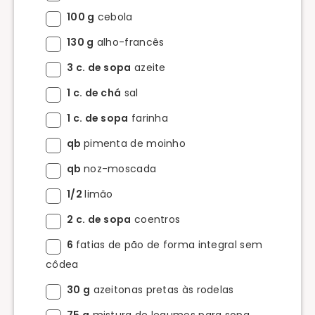
100 g
cebola
130 g
alho-francês
3 c. de sopa
azeite
1 c. de chá
sal
1 c. de sopa
farinha
qb
pimenta de moinho
qb
noz-moscada
1/2
limão
2 c. de sopa
coentros
6
fatias de pão de forma integral sem
côdea
30 g
azeitonas pretas às rodelas
75 g
mistura de legumes para sopa