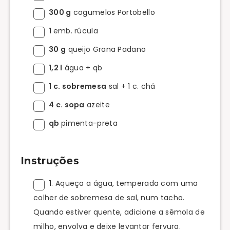
300 g
cogumelos Portobello
1
emb. rúcula
30 g
queijo Grana Padano
1,2 l
água + qb
1 c. sobremesa
sal + 1 c. chá
4 c. sopa
azeite
qb
pimenta-preta
Instruções
1
. Aqueça a água, temperada com uma
colher de sobremesa de sal, num tacho.
Quando estiver quente, adicione a sêmola de
milho, envolva e deixe levantar fervura.