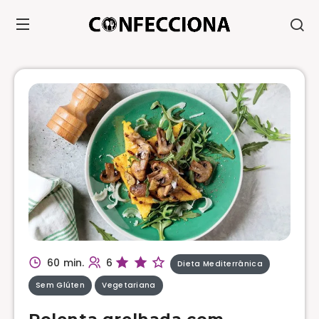
60 min.
6
Dieta Mediterrânica
Sem Glúten
Vegetariana