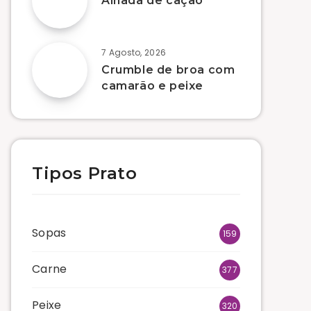
Alhada de cação
7 Agosto, 2026
Crumble de broa com
camarão e peixe
Tipos Prato
Sopas
159
Carne
377
Peixe
320