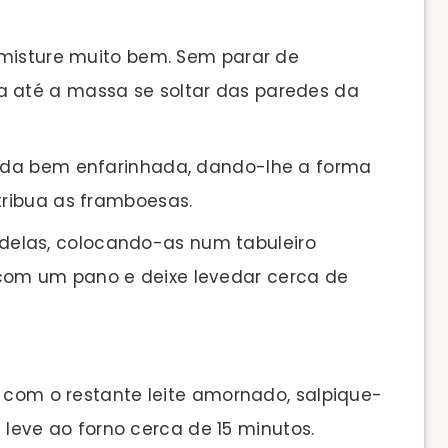
misture muito bem. Sem parar de
a até a massa se soltar das paredes da
ada bem enfarinhada, dando-lhe a forma
stribua as framboesas.
 rodelas, colocando-as num tabuleiro
com um pano e deixe levedar cerca de
a com o restante leite amornado, salpique-
eve ao forno cerca de 15 minutos.