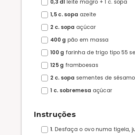
0,3 dl
leite magro + 1 c. sopa
1,5 c. sopa
azeite
2 c. sopa
açúcar
400 g
pão em massa
100 g
farinha de trigo tipo 55 
125 g
framboesas
2 c. sopa
sementes de sésamo 
1 c. sobremesa
açúcar
Instruções
1
. Desfaça o ovo numa tigela, 