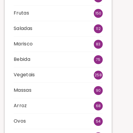
Frutas
150
Saladas
112
Marisco
83
Bebida
75
Vegetais
258
Massas
90
Arroz
68
Ovos
54