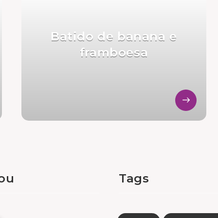
Batido de banana e
framboesa
tou
Tags