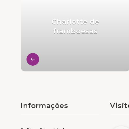
Charlotte de
framboesas
Informações
Visi