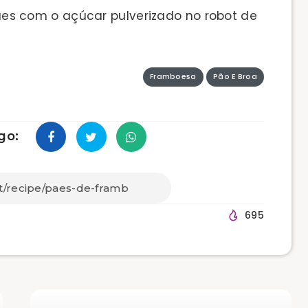
 pães com o açúcar pulverizado no robot de
Framboesa
Pão E Broa
go:
695