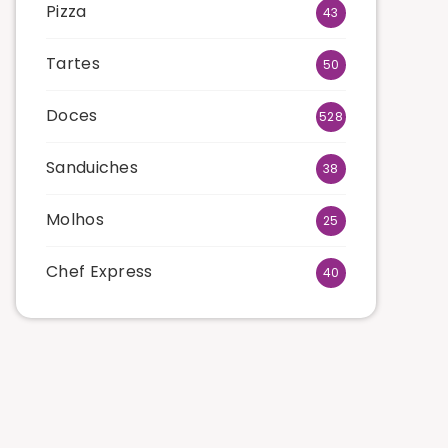
Pizza
43
Tartes
50
Doces
528
Sanduiches
38
Molhos
25
Chef Express
40